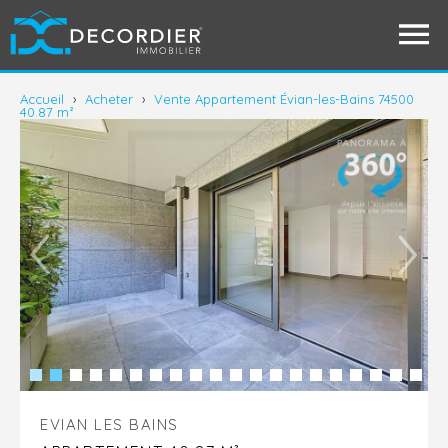
Accueil
›
Acheter
›
Vente Appartement Évian-les-Bains 74500
40.87 m²
EVIAN LES BAINS