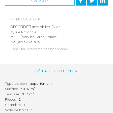
PARTAGER
INTERLOCUTEUR
DECORDIER immobilier Evian
31, rue Nationale
74500 Évian-les-Bains, France
+33 (0)4 50 75 15 15
Consulter le barème des honoraires
DÉTAILS DU BIEN
Type de bien :
appartement
Surface :
40.87 m²
Terrasse :
9.86 m²
pièces :
2
chambre :
1
salle de bains :
1