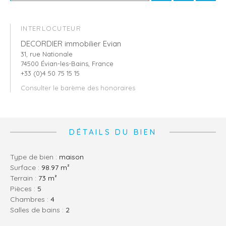
INTERLOCUTEUR
DECORDIER immobilier Evian
31, rue Nationale
74500 Évian-les-Bains, France
+33 (0)4 50 75 15 15
Consulter le barème des honoraires
DÉTAILS DU BIEN
Type de bien :
maison
Surface :
98.97 m²
Terrain :
73 m²
pièces :
5
chambres :
4
salles de bains :
2