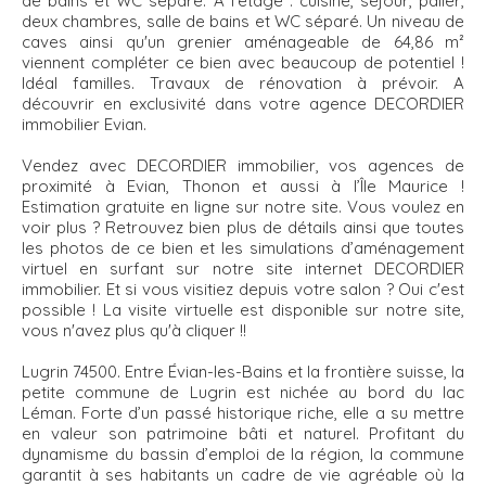
de bains et WC séparé. A l'étage : cuisine, séjour, palier,
deux chambres, salle de bains et WC séparé. Un niveau de
caves ainsi qu'un grenier aménageable de 64,86 m²
viennent compléter ce bien avec beaucoup de potentiel !
Idéal familles. Travaux de rénovation à prévoir. A
découvrir en exclusivité dans votre agence DECORDIER
immobilier Evian.
Vendez avec DECORDIER immobilier, vos agences de
proximité à Evian, Thonon et aussi à l’Île Maurice !
Estimation gratuite en ligne sur notre site. Vous voulez en
voir plus ? Retrouvez bien plus de détails ainsi que toutes
les photos de ce bien et les simulations d’aménagement
virtuel en surfant sur notre site internet DECORDIER
immobilier. Et si vous visitiez depuis votre salon ? Oui c'est
possible ! La visite virtuelle est disponible sur notre site,
vous n'avez plus qu'à cliquer !!
Lugrin 74500. Entre Évian-les-Bains et la frontière suisse, la
petite commune de Lugrin est nichée au bord du lac
Léman. Forte d’un passé historique riche, elle a su mettre
en valeur son patrimoine bâti et naturel. Profitant du
dynamisme du bassin d’emploi de la région, la commune
garantit à ses habitants un cadre de vie agréable où la