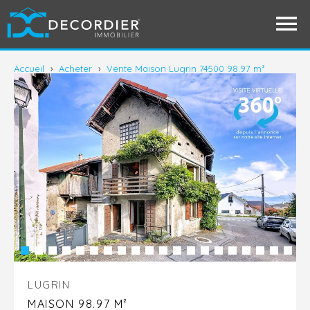
Accueil
›
Acheter
›
Vente Maison Lugrin 74500 98.97 m²
LUGRIN
MAISON 98.97 M²