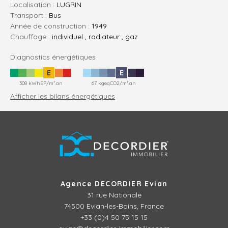
Localisation :
LUGRIN
Transport :
Bus
Année de construction :
1949
Chauffage :
individuel , radiateur , gaz
Diagnostics énergétiques
E
E
308 kWhEP/m².an
67 kgeqCO2/m².an
Afficher les bilans énergétiques
Agence DECORDIER Evian
31 rue Nationale
74500 Evian-les-Bains, France
+33 (0)4 50 75 15 15