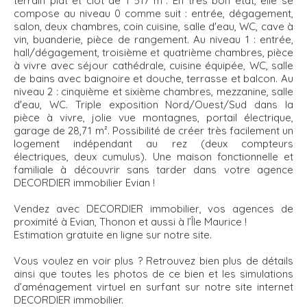
terrain plat et clôt de 1 517 m². En très bon état, elle se
compose au niveau 0 comme suit : entrée, dégagement,
salon, deux chambres, coin cuisine, salle d'eau, WC, cave à
vin, buanderie, pièce de rangement. Au niveau 1 : entrée,
hall/dégagement, troisième et quatrième chambres, pièce
à vivre avec séjour cathédrale, cuisine équipée, WC, salle
de bains avec baignoire et douche, terrasse et balcon. Au
niveau 2 : cinquième et sixième chambres, mezzanine, salle
d'eau, WC. Triple exposition Nord/Ouest/Sud dans la
pièce à vivre, jolie vue montagnes, portail électrique,
garage de 28,71 m². Possibilité de créer très facilement un
logement indépendant au rez (deux compteurs
électriques, deux cumulus). Une maison fonctionnelle et
familiale à découvrir sans tarder dans votre agence
DECORDIER immobilier Evian !
Vendez avec DECORDIER immobilier, vos agences de
proximité à Evian, Thonon et aussi à l’Île Maurice !
Estimation gratuite en ligne sur notre site.
Vous voulez en voir plus ? Retrouvez bien plus de détails
ainsi que toutes les photos de ce bien et les simulations
d’aménagement virtuel en surfant sur notre site internet
DECORDIER immobilier.