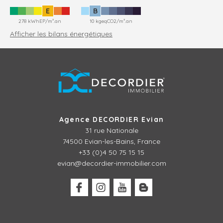
E
B
278 kWhEP/m².an
10 kgeqCO2/m².an
Afficher les bilans énergétiques
Agence DECORDIER Evian
31 rue Nationale
74500 Evian-les-Bains, France
+33 (0)4 50 75 15 15
evian@decordier-immobilier.com