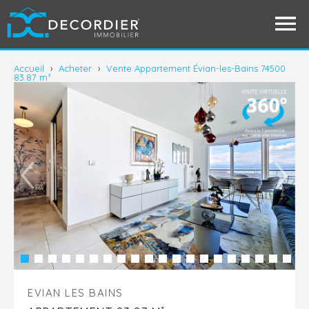
Accueil
›
Acheter
›
Vente Appartement Évian-les-Bains 74500
83.87 m²
EVIAN LES BAINS