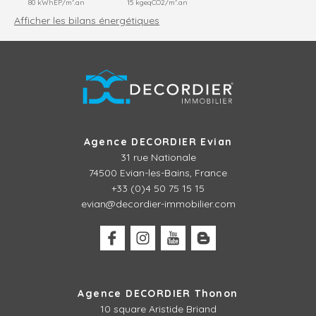
80 kWhEP/m².an
15 kgeqCO2/m².an
Afficher les bilans énergétiques
Agence DECORDIER Evian
31 rue Nationale
74500 Evian-les-Bains, France
+33 (0)4 50 75 15 15
evian@decordier-immobilier.com
Agence DECORDIER Thonon
10 square Aristide Briand