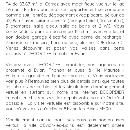
T4 de 83,87 m² loi Carrez avec magnifique vue sur le lac
Léman ! En très bon état, cet appartement se compose
comme suit : entrée, dégagement avec placard, séjour de
32,09 m² avec cuisine ouverte (marque Leicht, îlot central),
3 chambres, salle d'eau, salle de bains et 2 WC. Vous
serez séduits par son balcon de 15,53 m² avec vue lac et
son double garage électrifié avec borne de recharge !
Placards sur mesure, fibre optique, alarme, DPE classe C.
Venez découvrir et poser vos valises dans cette
exclusivité DECORDIER immobilier Evian !
Vendez avec DECORDIER immobilier, vos agences de
proximité à Evian, Thonon et aussi à l’Île Maurice !
Estimation gratuite en ligne sur notre site. Vous voulez en
voir plus ? Retrouvez bien plus de détails ainsi que toutes
les photos de ce bien et les simulations d’aménagement
virtuel en surfant sur notre site internet DECORDIER
immobilier. Et si vous visitiez depuis votre salon ? Oui c'est
possible ! La visite virtuelle est disponible sur notre site,
vous n'avez plus qu'à cliquer !! Évian-les-Bains 74500.
Mondialement connue pour ses eaux aux nombreuses
vertus, la ville d’Évian-les-Bains est idéalement située