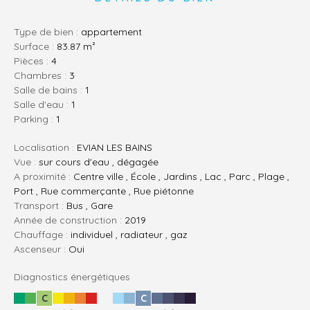
Type de bien :
appartement
Surface :
83.87 m²
pièces :
4
chambres :
3
salle de bains :
1
salle d'eau :
1
parking :
1
Localisation :
EVIAN LES BAINS
Vue :
sur cours d'eau , dégagée
A proximité :
Centre ville , École , Jardins , Lac , Parc , Plage ,
Port , Rue commerçante , Rue piétonne
Transport :
Bus , Gare
Année de construction :
2019
Chauffage :
individuel , radiateur , gaz
Ascenseur :
Oui
Diagnostics énergétiques
C
C