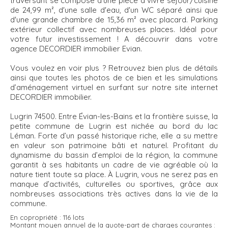
traversant se compose d'une pièce à vivre séjour/cuisine
de 24,99 m², d'une salle d'eau, d'un WC séparé ainsi que
d'une grande chambre de 15,36 m² avec placard. Parking
extérieur collectif avec nombreuses places. Idéal pour
votre futur investissement ! A découvrir dans votre
agence DECORDIER immobilier Evian.
Vous voulez en voir plus ? Retrouvez bien plus de détails
ainsi que toutes les photos de ce bien et les simulations
d’aménagement virtuel en surfant sur notre site internet
DECORDIER immobilier.
Lugrin 74500. Entre Évian-les-Bains et la frontière suisse, la
petite commune de Lugrin est nichée au bord du lac
Léman. Forte d’un passé historique riche, elle a su mettre
en valeur son patrimoine bâti et naturel. Profitant du
dynamisme du bassin d’emploi de la région, la commune
garantit à ses habitants un cadre de vie agréable où la
nature tient toute sa place. À Lugrin, vous ne serez pas en
manque d’activités, culturelles ou sportives, grâce aux
nombreuses associations très actives dans la vie de la
commune.
En copropriété :
116 lots
Montant moyen annuel de la quote-part de charges courantes :