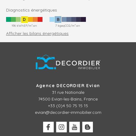
Diagnostics énergétiques
D
B
196 kWhEP/m².an
7 kgeqCO2/m².an
Afficher les bilans énergétiques
Agence DECORDIER Evian
31 rue Nationale
74500 Evian-les-Bains, France
+33 (0)4 50 75 15 15
evian@decordier-immobilier.com