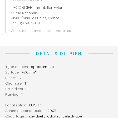
DECORDIER immobilier Evian
31, rue Nationale
74500 Évian-les-Bains, France
+33 (0)4 50 75 15 15
Consulter le barème des honoraires
DÉTAILS DU BIEN
Type de bien :
appartement
Surface :
47.09 m²
pièces :
2
chambre :
1
salle d'eau :
1
parking :
1
Localisation :
LUGRIN
Année de construction :
2007
Chauffage :
individuel , radiateur , électrique