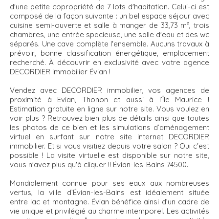
d'une petite copropriété de 7 lots d'habitation. Celui-ci est
composé de la façon suivante : un bel espace séjour avec
cuisine semi-ouverte et salle à manger de 33,73 m², trois
chambres, une entrée spacieuse, une salle d'eau et des wc
séparés. Une cave complète l'ensemble. Aucuns travaux à
prévoir, bonne classification énergétique, emplacement
recherché. À découvrir en exclusivité avec votre agence
DECORDIER immobilier Évian !
Vendez avec DECORDIER immobilier, vos agences de
proximité à Evian, Thonon et aussi à l’Île Maurice !
Estimation gratuite en ligne sur notre site. Vous voulez en
voir plus ? Retrouvez bien plus de détails ainsi que toutes
les photos de ce bien et les simulations d’aménagement
virtuel en surfant sur notre site internet DECORDIER
immobilier. Et si vous visitiez depuis votre salon ? Oui c'est
possible ! La visite virtuelle est disponible sur notre site,
vous n'avez plus qu'à cliquer !! Évian-les-Bains 74500.
Mondialement connue pour ses eaux aux nombreuses
vertus, la ville d’Évian-les-Bains est idéalement située
entre lac et montagne. Évian bénéfice ainsi d’un cadre de
vie unique et privilégié au charme intemporel. Les activités