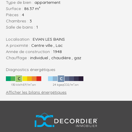
Type de bien :
appartement
Surface :
86.37 m²
pièces :
4
chambres :
3
salle de bains :
1
Localisation :
EVIAN LES BAINS
A proximité :
Centre ville , Lac
Année de construction :
1948
Chauffage :
individuel , chaudière , gaz
Diagnostics énergétiques
C
C
130 kWhEP/m².an
24 kgeqCO2/m².an
Afficher les bilans énergétiques