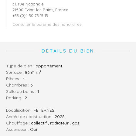
31, rue Nationale
74500 Évian-les-Bains, France
+33 (0)4 50 75 15 15
Consulter le barème des honoraires
DÉTAILS DU BIEN
Type de bien :
appartement
Surface :
86.81 m²
pièces :
4
chambres :
3
salle de bains :
1
parking :
2
Localisation :
FETERNES
Année de construction :
2028
Chauffage :
collectif , radiateur , gaz
Ascenseur :
Oui