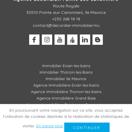
Route Royale
30510
Pointe aux Canonniers, Ile Maurice
+230 268 18 18
contact@decordier-immobilier.mu
Immobilier Evian-les-bains
Immobilier Thonon-les-Bains
Immobilier Ile Maurice
Agence Immobilière Evian-les-bains
Agence Immobilière Thonon-les-bains
Agence Immobilière Grand Baie
Agence Immobilière Pointe aux Canonniers
En poursuivant votre navigation sur ce site, vous acceptez
l'utilisation de cookies destinés à la réalisation de statistiques de
visites.
En savoir plus
MENTIONS LÉGALES / BARÈME
RÉALISATION AGENCE PLUS