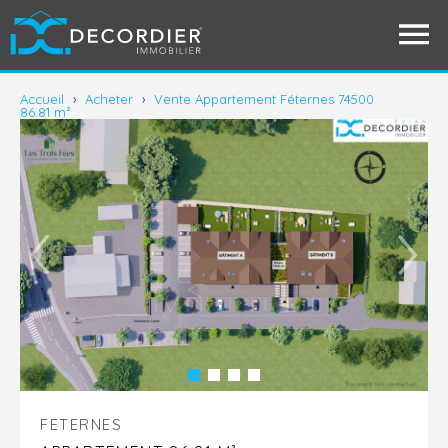
Accueil
›
Acheter
›
Vente Appartement Féternes 74500
86.81 m²
FETERNES