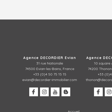
Agence DECORDIER Evian
Agence DEC
31 rue Nationale
10 square 
74500 Evian-les-Bains, France
74200 Thonon-
+33 (0)4 50 75 15 15
+33 (0)4
evian@decordier-immobilier.com
thonon@decordi
Accueil