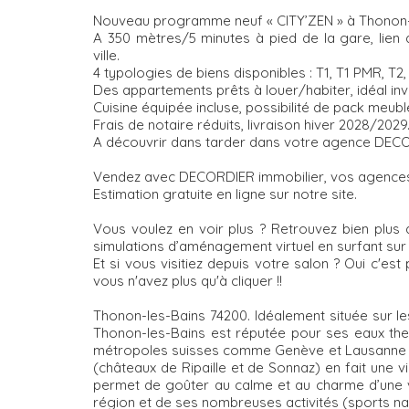
Nouveau programme neuf « CITY’ZEN » à Thonon-le
A 350 mètres/5 minutes à pied de la gare, lien
ville.
4 typologies de biens disponibles : T1, T1 PMR, T2
Des appartements prêts à louer/habiter, idéal inve
Cuisine équipée incluse, possibilité de pack meub
Frais de notaire réduits, livraison hiver 2028/2029
A découvrir dans tarder dans votre agence DECO
Vendez avec DECORDIER immobilier, vos agences de
Estimation gratuite en ligne sur notre site.
Vous voulez en voir plus ? Retrouvez bien plus d
simulations d’aménagement virtuel en surfant sur 
Et si vous visitiez depuis votre salon ? Oui c'est p
vous n'avez plus qu'à cliquer !!
Thonon-les-Bains 74200. Idéalement située sur les
Thonon-les-Bains est réputée pour ses eaux ther
métropoles suisses comme Genève et Lausanne en 
(châteaux de Ripaille et de Sonnaz) en fait une vi
permet de goûter au calme et au charme d’une v
région et de ses nombreuses activités (sports nauti