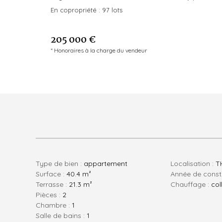
En copropriété :
97 lots
205 000 €
* Honoraires à la charge du vendeur
Type de bien :
appartement
Localisation :
T
Surface :
40.4 m²
Année de const
Terrasse :
21.3 m²
Chauffage :
col
pièces :
2
chambre :
1
salle de bains :
1