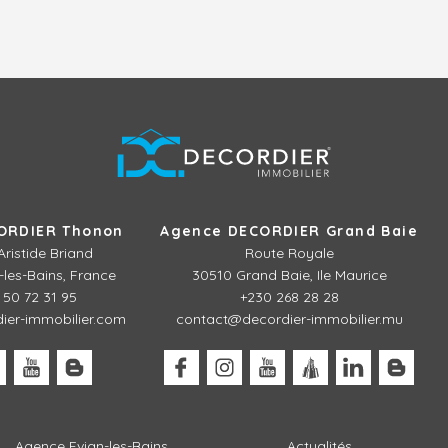
ORDIER Thonon
Agence DECORDIER Grand Baie
Aristide Briand
Route Royale
les-Bains, France
30510 Grand Baie, Ile Maurice
 50 72 31 95
+230 268 28 28
er-immobilier.com
contact@decordier-immobilier.mu
Agence Evian-les-Bains
Actualités