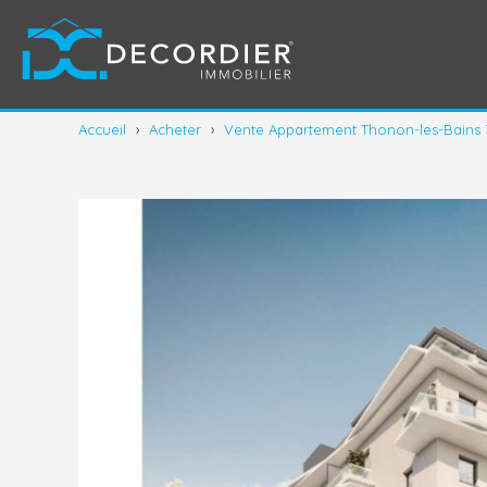
Accueil
›
Acheter
›
Vente Appartement Thonon-les-Bains 