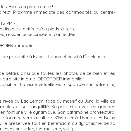
s-Bains en plein centre !
 direct. Proximité immédiate des commodités du centre-
, T2 PMR.
stisseurs, actifs et/ou pieds-à-terre.
les, résidence sécurisée et connectée.
.
RDIER immobilier !
 proximité à Evian, Thonon et aussi à l’Île Maurice !
e détails ainsi que toutes les photos de ce bien et les
notre site internet DECORDIER immobilier.
ossible ! La visite virtuelle est disponible sur notre site,
 rives du Lac Léman, face au massif du Jura, la ville de
males et sa tranquillité. Sa proximité avec les grandes
font une ville dynamique. Son patrimoine architectural
lle tournée vers la culture. S’installer à Thonon-les-Bains
ille préservée tout en bénéficiant du dynamisme de sa
ques sur le lac, thermalisme, ski...).