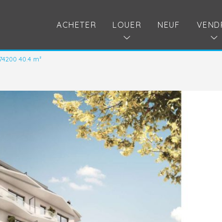
ACHETER
LOUER
NEUF
VEND
74200 40.4 m²