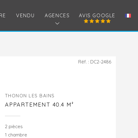
RE
VENDU
AGENCES
AVIS GOOGLE
Réf. : DC2-2486
THONON LES BAINS
APPARTEMENT 40.4 M²
2 pièces
1 chambre