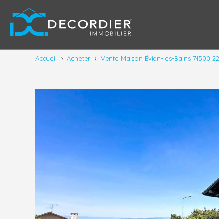
Accueil
›
Acheter
›
Vente Maison Évian-les-Bains 74500 22