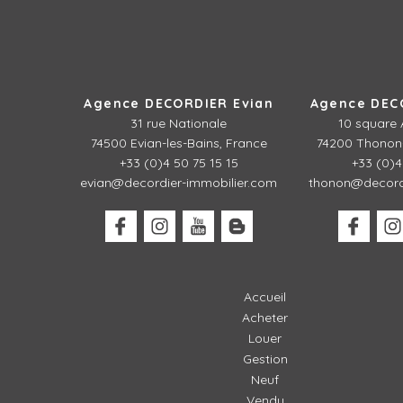
Agence DECORDIER Evian
Agence DEC
31 rue Nationale
10 square 
74500 Evian-les-Bains, France
74200 Thonon-
+33 (0)4 50 75 15 15
+33 (0)4
evian@decordier-immobilier.com
thonon@decordi
Accueil
Acheter
Louer
Gestion
Neuf
Vendu