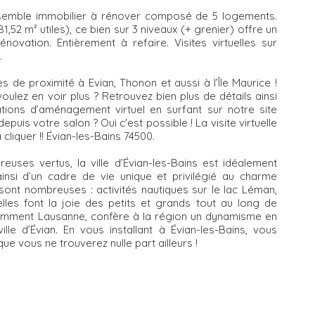
nsemble immobilier à rénover composé de 5 logements.
1,52 m² utiles), ce bien sur 3 niveaux (+ grenier) offre un
ovation. Entièrement à refaire. Visites virtuelles sur
.
e proximité à Evian, Thonon et aussi à l’Île Maurice !
voulez en voir plus ? Retrouvez bien plus de détails ainsi
tions d’aménagement virtuel en surfant sur notre site
epuis votre salon ? Oui c'est possible ! La visite virtuelle
 cliquer !! Évian-les-Bains 74500.
ses vertus, la ville d’Évian-les-Bains est idéalement
insi d’un cadre de vie unique et privilégié au charme
s sont nombreuses : activités nautiques sur le lac Léman,
elles font la joie des petits et grands tout au long de
notamment Lausanne, confère à la région un dynamisme en
lle d’Évian. En vous installant à Évian-les-Bains, vous
ue vous ne trouverez nulle part ailleurs !