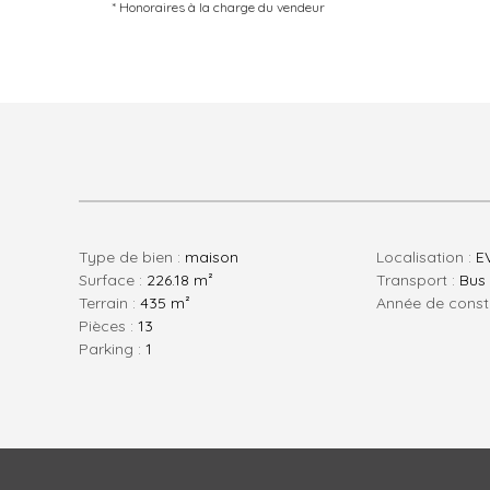
* Honoraires à la charge du vendeur
Type de bien :
maison
Localisation :
E
Surface :
226.18 m²
Transport :
Bus
Terrain :
435 m²
Année de const
pièces :
13
parking :
1