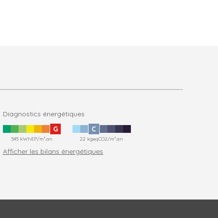
Diagnostics énergétiques
G
C
545 kWhEP/m².an
22 kgeqCO2/m².an
Afficher les bilans énergétiques