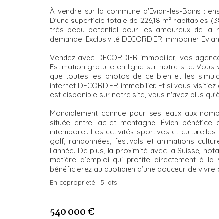
À vendre sur la commune d'Evian-les-Bains : e
D'une superficie totale de 226,18 m² habitables (38
très beau potentiel pour les amoureux de la rén
demande. Exclusivité DECORDIER immobilier Evian
Vendez avec DECORDIER immobilier, vos agences d
Estimation gratuite en ligne sur notre site. Vous 
que toutes les photos de ce bien et les simula
internet DECORDIER immobilier. Et si vous visitiez d
est disponible sur notre site, vous n'avez plus qu'à
Mondialement connue pour ses eaux aux nombreu
située entre lac et montagne. Évian bénéfice a
intemporel. Les activités sportives et culturelle
golf, randonnées, festivals et animations cultur
l’année. De plus, la proximité avec la Suisse, 
matière d’emploi qui profite directement à la vi
bénéficierez au quotidien d’une douceur de vivre q
En copropriété :
5 lots
540 000 €