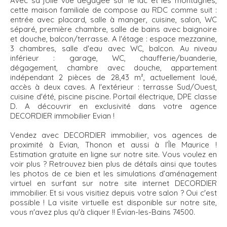
Avec sa jolie vue dégagée sur le lac et les montagnes,
cette maison familiale de compose au RDC comme suit :
entrée avec placard, salle à manger, cuisine, salon, WC
séparé, première chambre, salle de bains avec baignoire
et douche, balcon/terrasse. A l'étage : espace mezzanine,
3 chambres, salle d'eau avec WC, balcon. Au niveau
inférieur : garage, WC, chaufferie/buanderie,
dégagement, chambre avec douche, appartement
indépendant 2 pièces de 28,43 m², actuellement loué,
accès à deux caves. A l'extérieur : terrasse Sud/Ouest,
cuisine d'été, piscine piscine. Portail électrique, DPE classe
D. A découvrir en exclusivité dans votre agence
DECORDIER immobilier Evian !
Vendez avec DECORDIER immobilier, vos agences de
proximité à Evian, Thonon et aussi à l’Île Maurice !
Estimation gratuite en ligne sur notre site. Vous voulez en
voir plus ? Retrouvez bien plus de détails ainsi que toutes
les photos de ce bien et les simulations d’aménagement
virtuel en surfant sur notre site internet DECORDIER
immobilier. Et si vous visitiez depuis votre salon ? Oui c'est
possible ! La visite virtuelle est disponible sur notre site,
vous n'avez plus qu'à cliquer !! Évian-les-Bains 74500.