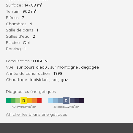
Surface :
147.88 m²
Terrain :
902 m²
pièces :
7
chambres :
4
salle de bains :
1
salles d'eau :
2
Piscine :
Oui
parking :
1
Localisation :
LUGRIN
Vue :
sur cours d'eau , sur montagne , dégagée
Année de construction :
1998
Chauffage :
individuel , sol , gaz
Diagnostics énergétiques
D
D
190 kWhEP/m².an
38 kgeqCO2/m².an
Afficher les bilans énergétiques