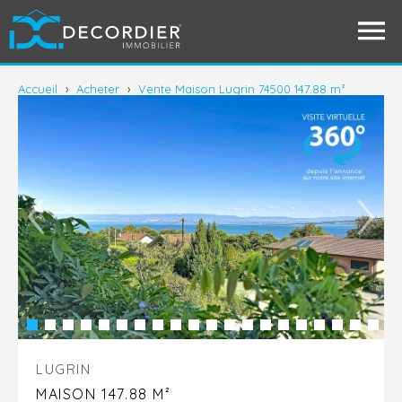
Accueil
›
Acheter
›
Vente Maison Lugrin 74500 147.88 m²
LUGRIN
MAISON 147.88 M²