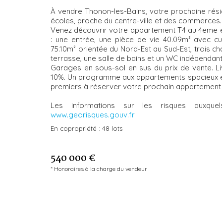
À vendre Thonon-les-Bains, votre prochaine rési
écoles, proche du centre-ville et des commerces.
Venez découvrir votre appartement T4 au 4eme e
: une entrée, une pièce de vie 40.09m² avec cu
75.10m² orientée du Nord-Est au Sud-Est, trois c
terrasse, une salle de bains et un WC indépendant
Garages en sous-sol en sus du prix de vente. Livr
10%. Un programme aux appartements spacieux et 
premiers à réserver votre prochain appartemen
Les informations sur les risques auxqu
www.georisques.gouv.fr
En copropriété :
48 lots
540 000 €
* Honoraires à la charge du vendeur