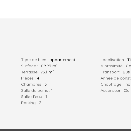
Type de bien :
appartement
Localisation :
T
Surface :
109.93 m²
A proximité :
Ce
Terrasse :
75.1 m²
Transport :
Bus 
pièces :
4
Année de const
chambres :
3
Chauffage :
ind
salle de bains :
1
Ascenseur :
Oui
salle d'eau :
1
parking :
2