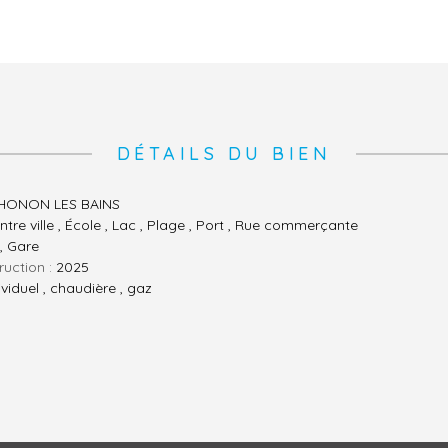
DÉTAILS DU BIEN
HONON LES BAINS
ntre ville , École , Lac , Plage , Port , Rue commerçante
, Gare
ruction :
2025
ividuel , chaudière , gaz