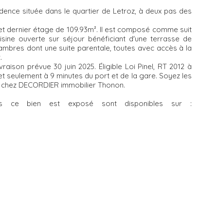
dence située dans le quartier de Letroz, à deux pas des
t dernier étage de 109.93m². Il est composé comme suit
isine ouverte sur séjour bénéficiant d'une terrasse de
hambres dont une suite parentale, toutes avec accès à la
.
aison prévue 30 juin 2025. Éligible Loi Pinel, RT 2012 à
seulement à 9 minutes du port et de la gare. Soyez les
t chez DECORDIER immobilier Thonon.
els ce bien est exposé sont disponibles sur :