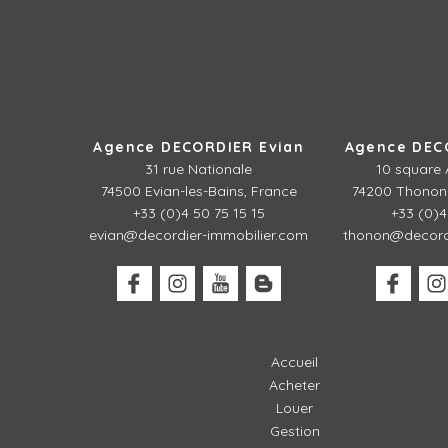
Agence DECORDIER Evian
Agence DEC
31 rue Nationale
10 square 
74500 Evian-les-Bains, France
74200 Thonon-
+33 (0)4 50 75 15 15
+33 (0)4
evian@decordier-immobilier.com
thonon@decordi
Accueil
Acheter
Louer
Gestion