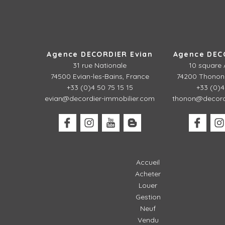
Agence DECORDIER Evian
Agence DEC
31 rue Nationale
10 square 
74500 Evian-les-Bains, France
74200 Thonon-
+33 (0)4 50 75 15 15
+33 (0)4
evian@decordier-immobilier.com
thonon@decordi
Accueil
Acheter
Louer
Gestion
Neuf
Vendu