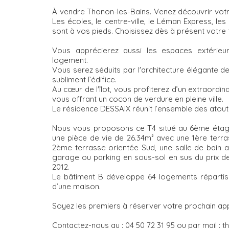
À vendre Thonon-les-Bains. Venez découvrir votre
Les écoles, le centre-ville, le Léman Express, 
sont à vos pieds. Choisissez dès à présent votre
Vous apprécierez aussi les espaces extérieu
logement.
Vous serez séduits par l'architecture élégante de 
subliment l’édifice.
Au cœur de l'îlot, vous profiterez d’un extraordi
vous offrant un cocon de verdure en pleine ville.
Le résidence DESSAIX réunit l’ensemble des atouts
Nous vous proposons ce T4 situé au 6ème étag
une pièce de vie de 26.34m² avec une 1ère terra
2ème terrasse orientée Sud, une salle de bain a
garage ou parking en sous-sol en sus du prix de
2012.
Le bâtiment B développe 64 logements répartis 
d’une maison.
Soyez les premiers à réserver votre prochain a
Contactez-nous au : 04 50 72 31 95 ou par mail :