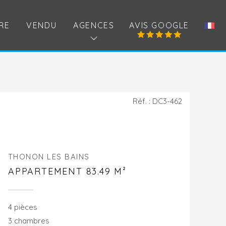
RE
VENDU
AGENCES
AVIS GOOGLE
Réf. : DC3-462
THONON LES BAINS
APPARTEMENT 83.49 M²
4 pièces
3 chambres