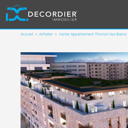
Accueil
›
Acheter
›
Vente Appartement Thonon-les-Bains 