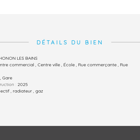
DÉTAILS DU BIEN
HONON LES BAINS
ntre commercial , Centre ville , École , Rue commerçante , Rue
, Gare
ruction :
2025
lectif , radiateur , gaz