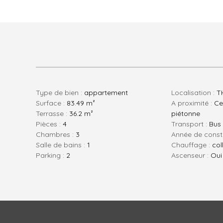
Type de bien :
appartement
Localisation :
T
Surface :
83.49 m²
A proximité :
Ce
Terrasse :
36.2 m²
piétonne
pièces :
4
Transport :
Bus 
chambres :
3
Année de const
salle de bains :
1
Chauffage :
col
parking :
2
Ascenseur :
Oui