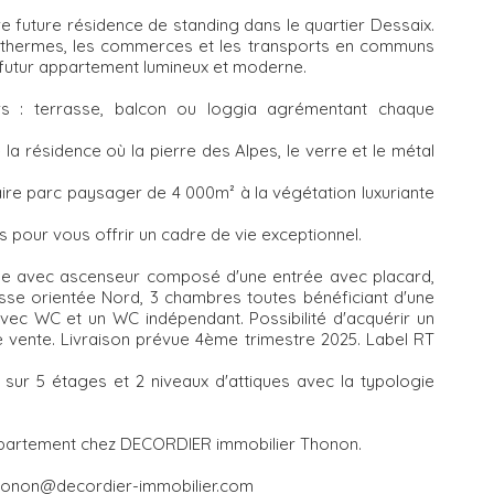
 future résidence de standing dans le quartier Dessaix.
les thermes, les commerces et les transports en communs
 futur appartement lumineux et moderne.
rs : terrasse, balcon ou loggia agrémentant chaque
la résidence où la pierre des Alpes, le verre et le métal
naire parc paysager de 4 000m² à la végétation luxuriante
 pour vous offrir un cadre de vie exceptionnel.
e avec ascenseur composé d'une entrée avec placard,
sse orientée Nord, 3 chambres toutes bénéficiant d'une
vec WC et un WC indépendant. Possibilité d'acquérir un
 vente. Livraison prévue 4ème trimestre 2025. Label RT
sur 5 étages et 2 niveaux d'attiques avec la typologie
ppartement chez DECORDIER immobilier Thonon.
 thonon@decordier-immobilier.com