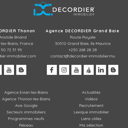
ORDIER Thonon
Agence DECORDIER Grand Baie
Aristide Briand
Route Royale
les-Bains, France
30510 Grand Baie, Ile Maurice
 50 72 31 95
+230 268 28 28
er-immobilier.com
contact@decordier-immobilier.mu
Agence Evian-les-Bains
Actualités
Agence Thonon-les-Bains
Vidéos
Avis Google
Recrutement
Secteurs immobiliers
Lexique immobilier
Programmes neufs
Liens utiles
Réseau
Ma sélection