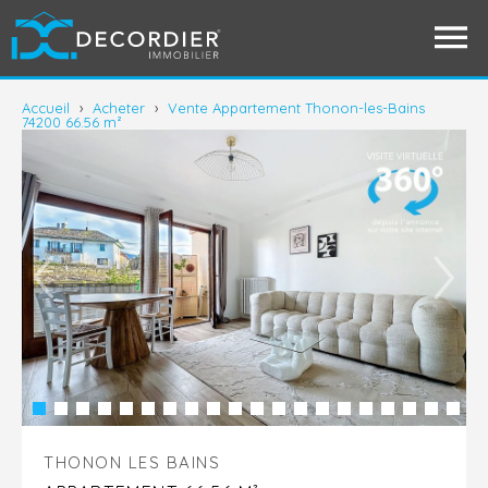
Accueil
›
Acheter
›
Vente Appartement Thonon-les-Bains
74200 66.56 m²
THONON LES BAINS