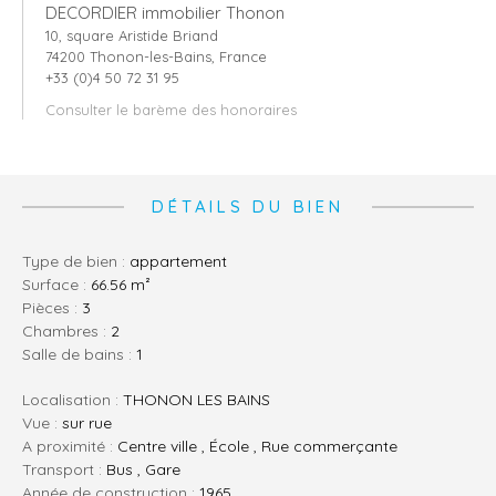
DECORDIER immobilier Thonon
10, square Aristide Briand
74200 Thonon-les-Bains, France
+33 (0)4 50 72 31 95
Consulter le barème des honoraires
DÉTAILS DU BIEN
Type de bien :
appartement
Surface :
66.56 m²
pièces :
3
chambres :
2
salle de bains :
1
Localisation :
THONON LES BAINS
Vue :
sur rue
A proximité :
Centre ville , École , Rue commerçante
Transport :
Bus , Gare
Année de construction :
1965