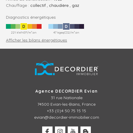
Chauffage :
collectif , chaudière , gaz
Diagnostics énergétiques
D
D
221 kWhEP/m².an
47 kgeqCO2/m².an
Afficher les bilans énergétiques
Agence DECORDIER Evian
31 rue Nationale
74500 Evian-les-Bains, France
+33 (0)4 50 75 15 15
evian@decordier-immobilier.com