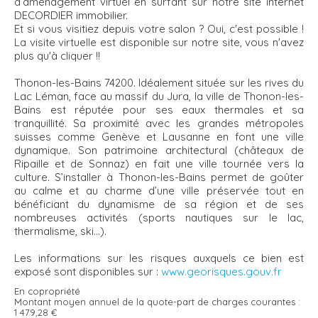
d’aménagement virtuel en surfant sur notre site internet
DECORDIER immobilier.
Et si vous visitiez depuis votre salon ? Oui, c'est possible !
La visite virtuelle est disponible sur notre site, vous n'avez
plus qu'à cliquer !!
Thonon-les-Bains 74200. Idéalement située sur les rives du
Lac Léman, face au massif du Jura, la ville de Thonon-les-
Bains est réputée pour ses eaux thermales et sa
tranquillité. Sa proximité avec les grandes métropoles
suisses comme Genève et Lausanne en font une ville
dynamique. Son patrimoine architectural (châteaux de
Ripaille et de Sonnaz) en fait une ville tournée vers la
culture. S’installer à Thonon-les-Bains permet de goûter
au calme et au charme d’une ville préservée tout en
bénéficiant du dynamisme de sa région et de ses
nombreuses activités (sports nautiques sur le lac,
thermalisme, ski...).
Les informations sur les risques auxquels ce bien est
exposé sont disponibles sur :
www.georisques.gouv.fr
En copropriété
Montant moyen annuel de la quote-part de charges courantes :
1 479,28 €