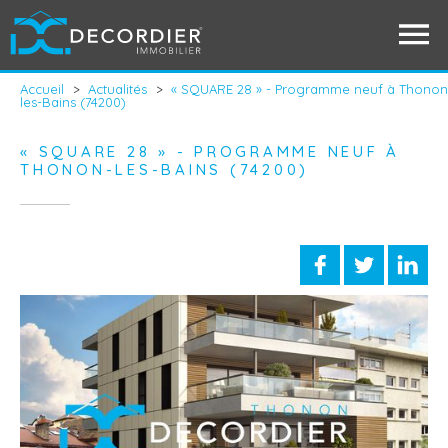
Accueil
>
Actualités
>
« SQUARE 28 » - Programme neuf à Thonon
les-Bains (74200)
« SQUARE 28 » - PROGRAMME NEUF À
THONON-LES-BAINS (74200)