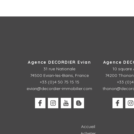
Agence DECORDIER Evian
Agence DEC
31 rue Nationale
10 square 
74500 Evian-les-Bains, France
74200 Thonon-
+33 (0)4 50 75 15 15
+33 (0)4
evian@decordier-immobilier.com
thonon@decordi
Accueil
Acheter