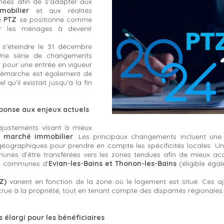
nnées afin de s'adapter aux
obilier
et aux réalités
le
PTZ
se positionne comme
er les ménages à devenir
t s'éteindre le 31 décembre
Une série de changements
 pour une entrée en vigueur
e démarche est également de
el qu’il existait jusqu’à la fin
éponse aux enjeux actuels
ajustements visant à mieux
u
marché immobilier
. Les principaux changements incluent un
 géographiques pour prendre en compte les spécificités locales. 
nes d’être transférées vers les zones tendues afin de mieux ac
es communes d’
Evian-les-Bains et Thonon-les-Bains
(éligible éga
TZ)
varient en fonction de la zone où le logement est situé. Ces 
crue à la propriété, tout en tenant compte des disparités régionales.
s élargi pour les bénéficiaires