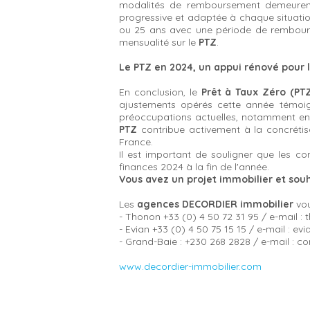
modalités de remboursement demeurent 
progressive et adaptée à chaque situation
ou 25 ans avec une période de rembourse
mensualité sur le
PTZ
.
Le PTZ en 2024, un appui rénové pour l
En conclusion, le
Prêt à Taux Zéro (PT
ajustements opérés cette année témoig
préoccupations actuelles, notamment en m
PTZ
contribue activement à la concréti
France.
Il est important de souligner que les co
finances 2024 à la fin de l'année.
Vous avez un projet immobilier et sou
Les
agences DECORDIER immobilier
vou
- Thonon +33 (0) 4 50 72 31 95 / e-mail 
- Evian +33 (0) 4 50 75 15 15 / e-mail : 
- Grand-Baie : +230 268 2828 / e-mail : 
www.decordier-immobilier.com