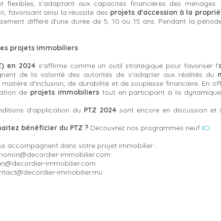
flexibles, s'adaptant aux capacités financières des ménages.
, favorisant ainsi la réussite des
projets d'accession à la proprié
ment différé d’une durée de 5, 10 ou 15 ans. Pendant la période
es projets immobiliers
Z) en 2024
s'affirme comme un outil stratégique pour favoriser l'
nent de la volonté des autorités de s'adapter aux réalités du
atière d'inclusion, de durabilité et de souplesse financière. En of
sation de
projets immobiliers
tout en participant à la dynamiqu
nditions d'application du
PTZ 2024
sont encore en discussion et 
haitez bénéficier du PTZ ?
Découvrez nos programmes neuf
ICI
.
s accompagnent dans votre projet immobilier :
: thonon@decordier-immobilier.com
evian@decordier-immobilier.com
contact@decordier-immobilier.mu