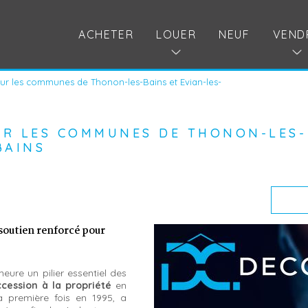
ACHETER
LOUER
NEUF
VEND
ur les communes de Thonon-les-Bains et Evian-les-
UR LES COMMUNES DE THONON-LES-
BAINS
 soutien renforcé pour
ure un pilier essentiel des
ccession à la propriété
en
a première fois en 1995, a