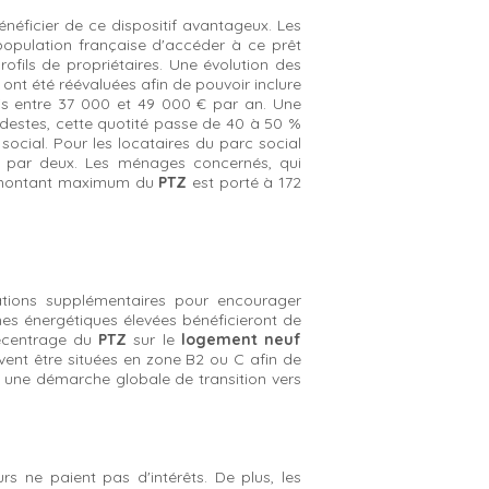
néficier de ce dispositif avantageux. Les
a population française d'accéder à ce prêt
profils de propriétaires. Une évolution des
nt été réévaluées afin de pouvoir inclure
is entre 37 000 et 49 000 € par an. Une
destes, cette quotité passe de 40 à 50 %
ocial. Pour les locataires du parc social
ée par deux. Les ménages concernés, qui
Le montant maximum du
PTZ
est porté à 172
tations supplémentaires pour encourager
s énergétiques élevées bénéficieront de
recentrage du
PTZ
sur le
logement neuf
ent être situées en zone B2 ou C afin de
ans une démarche globale de transition vers
rs ne paient pas d'intérêts. De plus, les