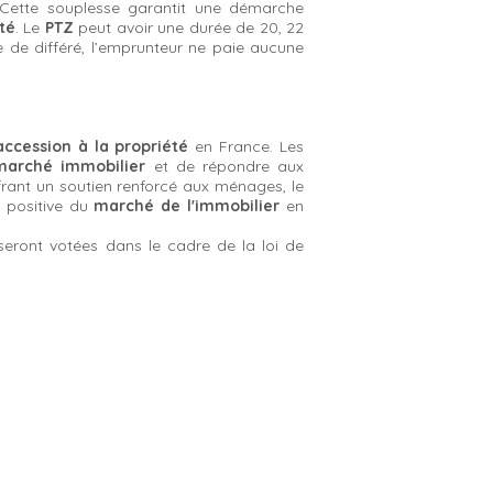
 Cette souplesse garantit une démarche
té
. Le
PTZ
peut avoir une durée de 20, 22
 de différé, l’emprunteur ne paie aucune
accession à la propriété
en France. Les
marché immobilier
et de répondre aux
frant un soutien renforcé aux ménages, le
e positive du
marché de l'immobilier
en
seront votées dans le cadre de la loi de