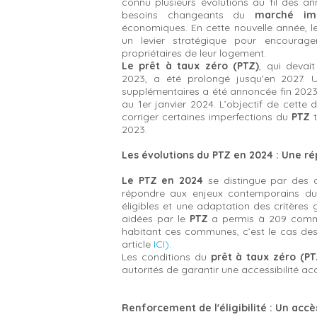
connu plusieurs évolutions au fil des a
besoins changeants du
marché imm
économiques. En cette nouvelle année, 
un levier stratégique pour encourag
propriétaires de leur logement.
Le prêt à taux zéro (PTZ)
, qui devai
2023, a été prolongé jusqu'en 2027. 
supplémentaires a été annoncée fin 2023
au 1er janvier 2024. L’objectif de cett
corriger certaines imperfections du
PTZ
t
2023.
Les évolutions du PTZ en 2024 : Une r
Le PTZ en 2024
se distingue par des 
répondre aux enjeux contemporains d
éligibles et une adaptation des critères
aidées par le
PTZ
a permis à 209 commu
habitant ces communes, c’est le cas d
article
ICI)
.
Les conditions du
prêt à taux zéro (P
autorités de garantir une accessibilité ac
Renforcement de l'éligibilité : Un accè