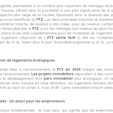
igibilité, permettant à un nombre plus important de ménages de bé
hausse, offrant ainsi la possibilité à une part significative de l
spectre plus large de la société, favorisant ainsi la diversité des 
 pouvoir bénéficier du
PTZ.
Les deux premières tranches du barème o
trième tranche de revenus a été créée, pour les revenus compr
n finançable par le
PTZ
, pour les ménages aux revenus les plus mo
lace d’une aide supplémentaire pour les locataires du logement s
r logement (dispositif dit «
PTZ vente HLM
»), elle est multipli
eur de 10 %, voient ainsi la part finançable augmenter à 20 %. 
ition de logements écologiques
ntes liées à l'environnement, le
PTZ en 2024
intègre des inci
e l'environnement.
Les projets immobiliers
répondant à des norme
nsi le développement d'un
parc immobilier
plus écologique. Un 
ancien avec travaux en zone détendue. Les logements anciens doiv
éservé au neuf en zones A, A bis et B1. Cette orientation s'inscrit d
es : Un atout pour les emprunteurs
tique fondamentale : le taux zéro, qui signifie que les emprunteu