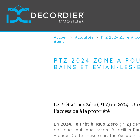
Accueil
>
Actualités
>
PTZ 2024 Zone A po
Bains
PTZ 2024 ZONE A PO
BAINS ET EVIAN-LES-
Le Prêt à Taux Zéro (PTZ) en 2024 : Un
l'accession à la propriété
En 2024, le Prêt à Taux Zéro (PTZ)
deme
politiques publiques visant à faciliter
l'a
France. Cette mesure, instaurée pour l