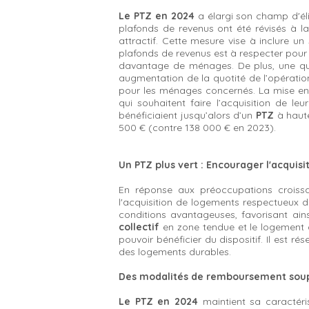
Le PTZ en 2024
a élargi son champ d'él
plafonds de revenus ont été révisés à la 
attractif. Cette mesure vise à inclure un 
plafonds de revenus est à respecter pour
davantage de ménages. De plus, une qua
augmentation de la quotité de l’opératio
pour les ménages concernés. La mise en p
qui souhaitent faire l’acquisition de leu
bénéficiaient jusqu’alors d’un
PTZ
à haut
500 € (contre 138 000 € en 2023).
Un PTZ plus vert : Encourager l'acquis
En réponse aux préoccupations croissa
l'acquisition de logements respectueux d
conditions avantageuses, favorisant ai
collectif
en zone tendue et le logement 
pouvoir bénéficier du dispositif. Il est r
des logements durables.
Des modalités de remboursement soupl
Le PTZ en 2024
maintient sa caractéris