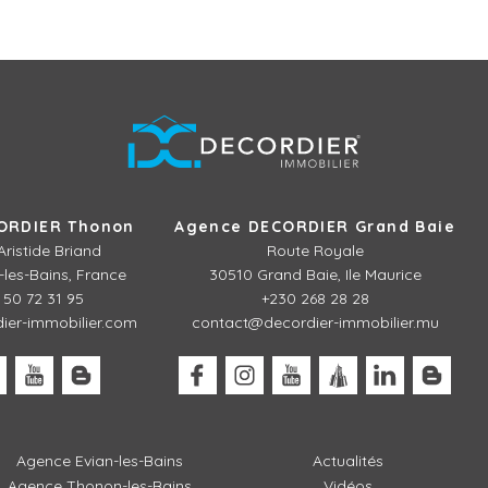
ORDIER Thonon
Agence DECORDIER Grand Baie
Aristide Briand
Route Royale
les-Bains, France
30510 Grand Baie, Ile Maurice
 50 72 31 95
+230 268 28 28
er-immobilier.com
contact@decordier-immobilier.mu
Agence Evian-les-Bains
Actualités
Agence Thonon-les-Bains
Vidéos