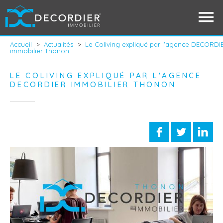
Accueil
>
Actualités
>
Le Coliving expliqué par l'agence DECORDI
immobilier Thonon
LE COLIVING EXPLIQUÉ PAR L'AGENCE
DECORDIER IMMOBILIER THONON