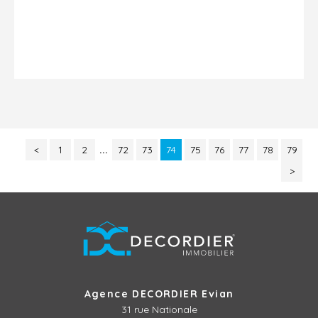
<
1
2
...
72
73
74
75
76
77
78
79
>
Agence DECORDIER Evian
31 rue Nationale