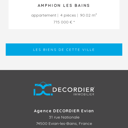
AMPHION LES BAINS
appartement
4 pièces
90.02 m²
715 000 € *
LES BIENS DE CETTE VILLE
Agence DECORDIER Evian
31 rue Nationale
74500 Evian-les-Bains, France