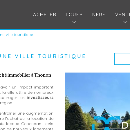
ACHETER
LOUER
NEUF
VEND
e ville touristique
UNE VILLE TOURISTIQUE
rché immobilier à Thonon
avoir un impact important
, la ville attire de nombreux
ncourager les
investisseurs
région.
ntraîner une augmentation
re l'achat ou la location de
ants locaux. Cependant, cela
tion de nouveaux logements