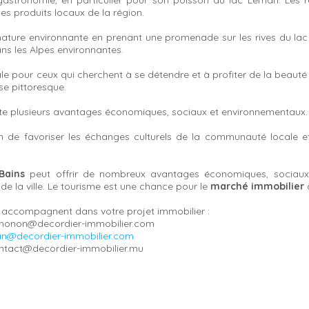
gastronomie, en particulier pour son poisson du lac Léman. Les r
es produits locaux de la région.
la nature environnante en prenant une promenade sur les rives du lac
ans les Alpes environnantes.
le pour ceux qui cherchent à se détendre et à profiter de la beauté 
ise pittoresque.
e plusieurs avantages économiques, sociaux et environnementaux.
in de favoriser les échanges culturels de la communauté locale 
Bains
peut offrir de nombreux avantages économiques, sociaux 
 de la ville. Le tourisme est une chance pour le
marché immobilier
accompagnent dans votre projet immobilier :
: thonon@decordier-immobilier.com
an@decordier-immobilier.com
contact@decordier-immobilier.mu