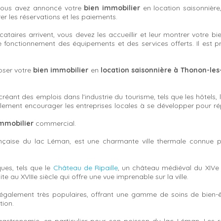
e vous avez annoncé votre
bien immobilier
en location saisonnière
rer les réservations et les paiements.
locataires arrivent, vous devez les accueillir et leur montrer votre b
le fonctionnement des équipements et des services offerts. Il est p
oser votre
bien immobilier
en
location saisonnière à Thonon-les
éant des emplois dans l'industrie du tourisme, tels que les hôtels, l
galement encourager les entreprises locales à se développer pour
mmobilier
commercial.
française du lac Léman, est une charmante ville thermale connue p
ques, tels que le
Château de Ripaille
, un château médiéval du XIVe s
ite au XVIIIe siècle qui offre une vue imprenable sur la ville.
également très populaires, offrant une gamme de soins de bien-
tion.