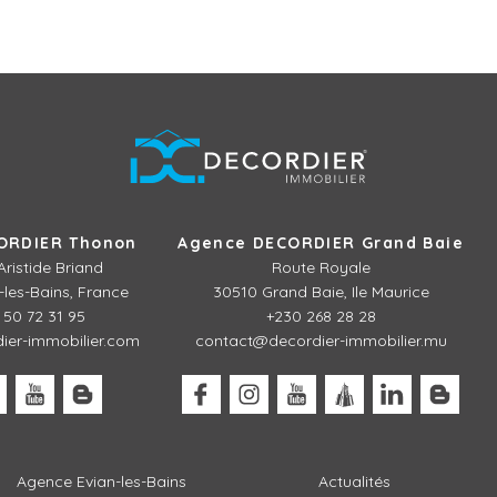
ORDIER Thonon
Agence DECORDIER Grand Baie
Aristide Briand
Route Royale
les-Bains, France
30510 Grand Baie, Ile Maurice
 50 72 31 95
+230 268 28 28
er-immobilier.com
contact@decordier-immobilier.mu
Agence Evian-les-Bains
Actualités