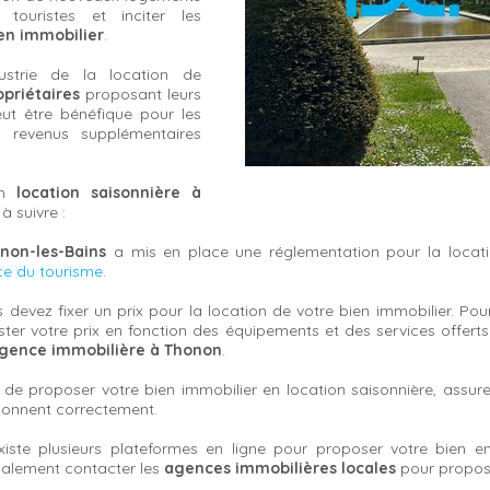
uristes et inciter les
ien immobilier
.
ustrie de la location de
opriétaires
proposant leurs
eut être bénéfique pour les
s revenus supplémentaires
n
location saisonnière à
à suivre :
non-les-Bains
a mis en place une réglementation pour la locatio
ice du tourisme
.
us devez fixer un prix pour la location de votre bien immobilier. Pou
juster votre prix en fonction des équipements et des services offe
gence immobilière à Thonon
.
t de proposer votre bien immobilier en location saisonnière, assur
ionnent correctement.
existe plusieurs plateformes en ligne pour proposer votre bien e
également contacter les
agences immobilières locales
pour propose