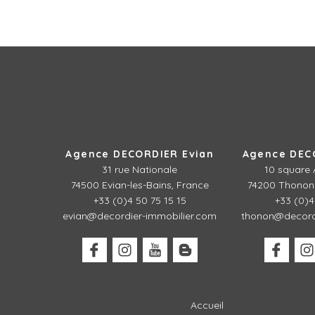
Agence DECORDIER Evian
Agence DEC
31 rue Nationale
10 square 
74500 Evian-les-Bains, France
74200 Thonon-
+33 (0)4 50 75 15 15
+33 (0)4
evian@decordier-immobilier.com
thonon@decordi
Accueil