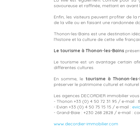
La ville est également connue pour sa 
savoureuse et raffinée, mettant en avant l
Enfin, les visiteurs peuvent profiter de 
de la ville ou en faisant une randonnée d
Thonon-les-Bains est une destination idéa
l'histoire et la culture de cette ville frança
Le tourisme à Thonon-les-Bains
présent
Le tourisme est un avantage certain af
différentes cultures.
En somme, le
tourisme à Thonon-les-
préserver le patrimoine culturel et naturel
Les agences DECORDIER immobilier vous 
- Thonon +33 (0) 4 50 72 31 95 / e-mail 
- Evian +33 (0) 4 50 75 15 15 / e-mail :
evi
- Grand-Baie : +230 268 2828 / e-mail : 
www.decordier-immobilier.com