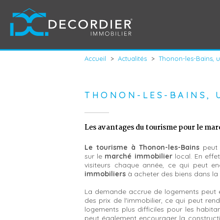
Accueil
>
Actualités
>
Thonon-les-Bains, un
THONON-LES-BAINS, 
Les avantages du tourisme pour le ma
Le tourisme à Thonon-les-Bains
peut 
sur le
marché immobilier
local. En effet
visiteurs chaque année, ce qui peut e
immobiliers
à acheter des biens dans la 
La demande accrue de logements peut e
des prix de l'immobilier, ce qui peut rend
logements plus difficiles pour les habit
peut également encourager la construc