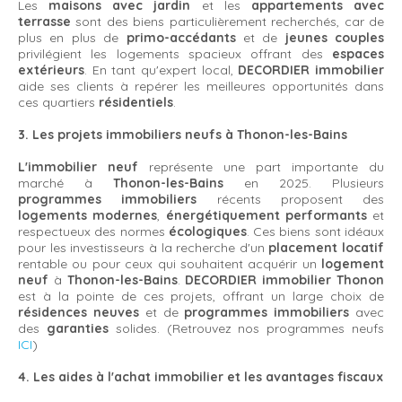
Les
maisons avec jardin
et les
appartements avec
terrasse
sont des biens particulièrement recherchés, car de
plus en plus de
primo-accédants
et de
jeunes couples
privilégient les logements spacieux offrant des
espaces
extérieurs
. En tant qu'expert local,
DECORDIER immobilier
aide ses clients à repérer les meilleures opportunités dans
ces quartiers
résidentiels
.
3. Les projets immobiliers neufs à Thonon-les-Bains
L'immobilier neuf
représente une part importante du
marché à
Thonon-les-Bains
en 2025. Plusieurs
programmes immobiliers
récents proposent des
logements modernes
,
énergétiquement performants
et
respectueux des normes
écologiques
. Ces biens sont idéaux
pour les investisseurs à la recherche d'un
placement locatif
rentable ou pour ceux qui souhaitent acquérir un
logement
neuf
à
Thonon-les-Bains
.
DECORDIER immobilier Thonon
est à la pointe de ces projets, offrant un large choix de
résidences neuves
et de
programmes immobiliers
avec
des
garanties
solides. (Retrouvez nos programmes neufs
ICI
)
4. Les aides à l'achat immobilier et les avantages fiscaux