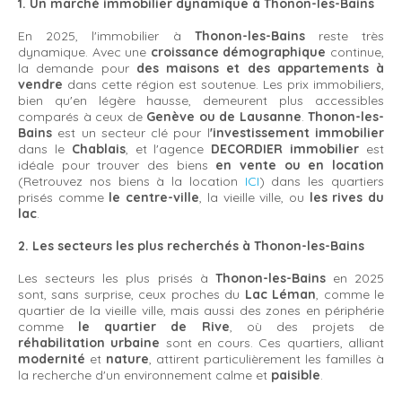
1. Un marché immobilier dynamique à Thonon-les-Bains
En 2025, l'immobilier à
Thonon-les-Bains
reste très
dynamique. Avec une
croissance démographique
continue,
la demande pour
des maisons et des appartements à
vendre
dans cette région est soutenue. Les prix immobiliers,
bien qu'en légère hausse, demeurent plus accessibles
comparés à ceux de
Genève ou de Lausanne
.
Thonon-les-
Bains
est un secteur clé pour l
'investissement immobilier
dans le
Chablais
, et l'agence
DECORDIER immobilier
est
idéale pour trouver des biens
en vente ou en location
(Retrouvez nos biens à la location
ICI
) dans les quartiers
prisés comme
le centre-ville
, la vieille ville, ou
les rives du
lac
.
2. Les secteurs les plus recherchés à Thonon-les-Bains
Les secteurs les plus prisés à
Thonon-les-Bains
en 2025
sont, sans surprise, ceux proches du
Lac Léman
, comme le
quartier de la vieille ville, mais aussi des zones en périphérie
comme
le quartier de Rive
, où des projets de
réhabilitation urbaine
sont en cours. Ces quartiers, alliant
modernité
et
nature
, attirent particulièrement les familles à
la recherche d'un environnement calme et
paisible
.