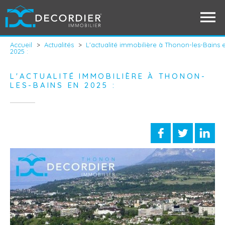
Accueil
>
Actualités
>
L'actualité immobilière à Thonon-les-Bains 
2025 :
L'ACTUALITÉ IMMOBILIÈRE À THONON-
LES-BAINS EN 2025 :