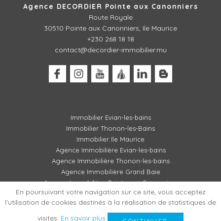
Agence DECORDIER Pointe aux Canonniers
Route Royale
30510
Pointe aux Canonniers, Ile Maurice
+230 268 18 18
contact@decordier-immobilier.mu
Immobilier Evian-les-bains
Immobilier Thonon-les-Bains
Immobilier Ile Maurice
Agence Immobilière Evian-les-bains
Agence Immobilière Thonon-les-bains
Agence Immobilière Grand Baie
Agence Immobilière Pointe aux Canonniers
En poursuivant votre navigation sur ce site, vous acceptez
l'utilisation de cookies destinés à la réalisation de statistiques de
visites.
En savoir plus
MENTIONS LÉGALES / BARÈME