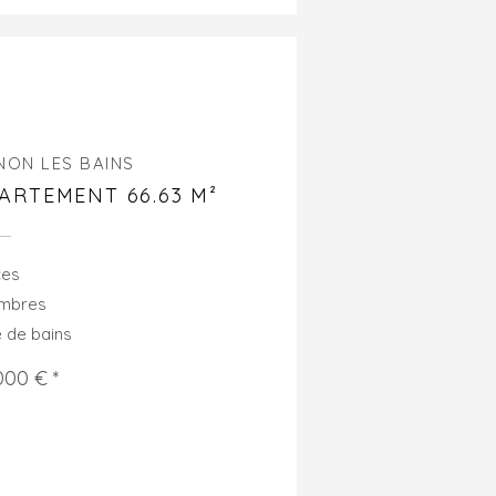
NON LES BAINS
ARTEMENT 66.63 M²
ces
ambres
e de bains
000 € *