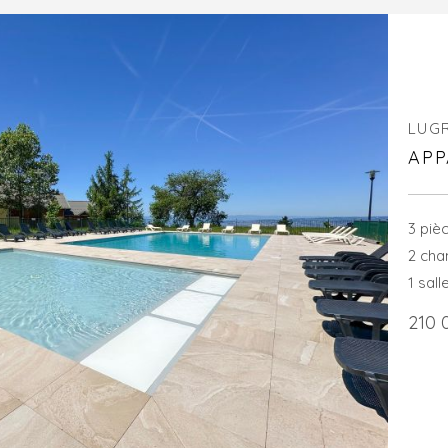
LUG
APP
3 piè
2 ch
1 sall
210 