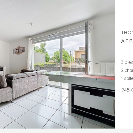
THO
APP
3 piè
2 ch
1 sall
245 