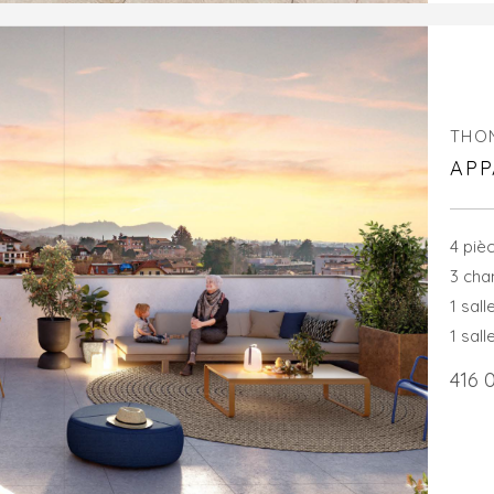
THO
APP
4 piè
3 ch
1 sall
1 sall
416 