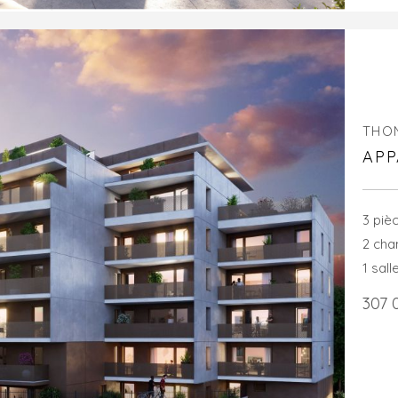
THO
APP
3 piè
2 ch
1 sall
307 