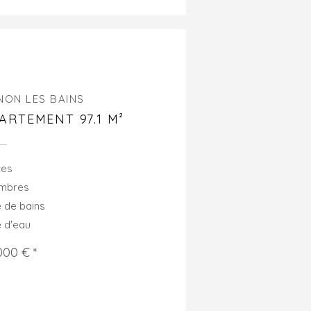
NON LES BAINS
ARTEMENT 97.1 M²
ces
ambres
e de bains
e d'eau
000 € *