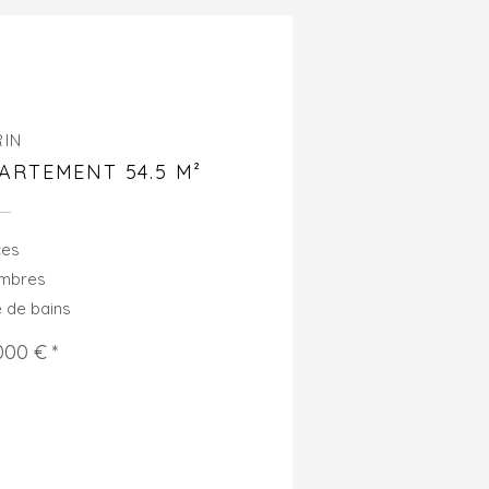
RIN
ARTEMENT 54.5 M²
ces
ambres
e de bains
000 € *