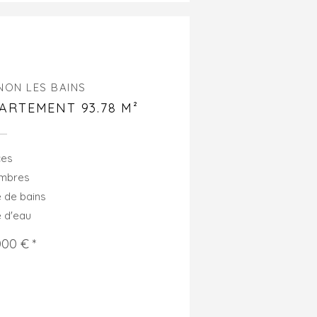
NON LES BAINS
ARTEMENT 93.78 M²
ces
ambres
e de bains
e d'eau
000 € *