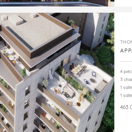
THO
APP
4 piè
3 ch
1 sall
1 sall
463 