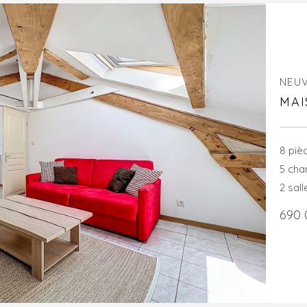
NEU
MAI
8 piè
5 ch
2 sal
690 