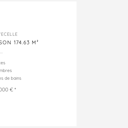
VECELLE
SON 174.63 M²
ces
ambres
les de bains
000 € *