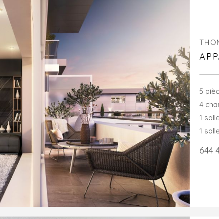
THO
APP
5 piè
4 ch
1 sall
1 sall
644 