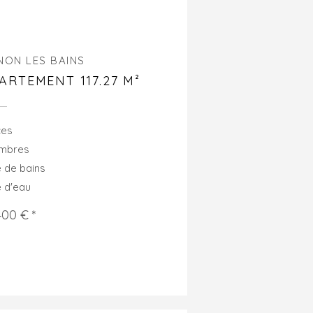
NON LES BAINS
ARTEMENT 117.27 M²
ces
ambres
e de bains
e d'eau
400 € *