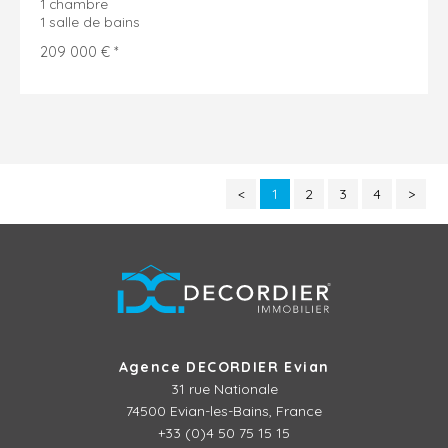
1 chambre
1 salle de bains
209 000 € *
<
1
2
3
4
>
Agence DECORDIER Evian
31 rue Nationale
74500 Evian-les-Bains, France
+33 (0)4 50 75 15 15