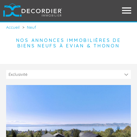
Accueil
>
Neuf
NOS ANNONCES IMMOBILIÈRES DE
BIENS NEUFS À EVIAN & THONON