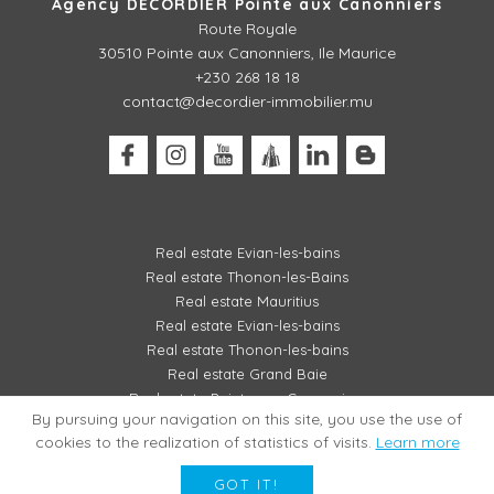
Agency DECORDIER Pointe aux Canonniers
Route Royale
30510
Pointe aux Canonniers, Ile Maurice
+230 268 18 18
contact@decordier-immobilier.mu
Real estate Evian-les-bains
Real estate Thonon-les-Bains
Real estate Mauritius
Real estate Evian-les-bains
Real estate Thonon-les-bains
Real estate Grand Baie
Real estate Pointe aux Canonniers
By pursuing your navigation on this site, you use the use of
cookies to the realization of statistics of visits.
Learn more
LEGAL MENTIONS / FEES SCHEDULE
REALIZATION AGENCE PLUS