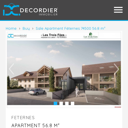
Home
›
Buy
›
Sale Apartment Féternes 74500 56.8 m²
FETERNES
APARTMENT 56.8 M²