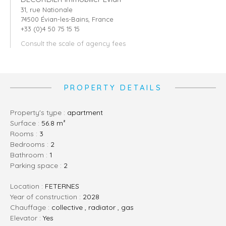
31, rue Nationale
74500 Évian-les-Bains, France
+33 (0)4 50 75 15 15
Consult the scale of agency fees
PROPERTY DETAILS
Property's type :
apartment
Surface :
56.8 m²
rooms :
3
bedrooms :
2
bathroom :
1
parking space :
2
Location :
FETERNES
Year of construction :
2028
Chauffage :
collective , radiator , gas
Elevator :
Yes