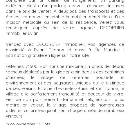
complété par un cellier de rangement, un parking
extérieur ainsi qu'un parking couvert (annexes incluses
dans le prix de vente). A deux pas des transports et des
écoles, ce nouvel ensemble immobilier bénéficiera d'une
maison médicale au sein de la résidence. Venez vous
renseigner auprès de votre agence DECORDIER
immobilier Evian !
Vendez avec DECORDIER immobilier, vos agences de
proximité à Evian, Thonon et aussi à l’Île Maurice !
Estimation gratuite en ligne sur notre site.
Féternes 74500. Bâti sur une moraine, un amas de débris
rocheux déplacés par le glacier alpin depuis des centaines
d’années, le village de Féternes possède un
environnement et des paysages uniques qui le distingue
de ses voisins. Proche d’Evian-les-Bains et de Thonon, le
village allie parfaitement tranquillité et douceur de vivre.
Fier de son patrimoine historique et religieux qu’il a su
mettre en valeur, le village propose de nombreuses
activités culturelles qui attirent chaque année de nombreux
visiteurs.
In co-ownership :
36 lots