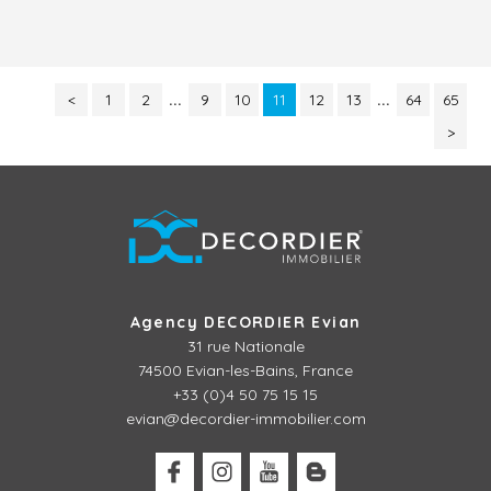
<
1
2
...
9
10
11
12
13
...
64
65
>
Agency DECORDIER Evian
31 rue Nationale
74500 Evian-les-Bains, France
+33 (0)4 50 75 15 15
evian@decordier-immobilier.com