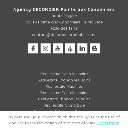
Agency DECORDIER Pointe aux Canonniers
Route Royale
30510
Pointe aux Canonniers, Ile Maurice
+230 268 18 18
contact@decordier-immobilier.mu
Real estate Evian-les-bains
Real estate Thonon-les-Bains
Real estate Mauritius
Real estate Evian-les-bains
Real estate Thonon-les-bains
Real estate Grand Baie
Real estate Pointe aux Canonniers
By pursuing your navigation on this site, you use the use of
cookies to the realization of statistics of visits.
Learn more