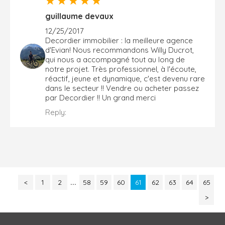
guillaume devaux
12/25/2017
Decordier immobilier : la meilleure agence
d'Evian! Nous recommandons Willy Ducrot,
qui nous a accompagné tout au long de
notre projet. Très professionnel, à l'écoute,
réactif, jeune et dynamique, c'est devenu rare
dans le secteur !! Vendre ou acheter passez
par Decordier !! Un grand merci
Reply:
<
1
2
...
58
59
60
61
62
63
64
65
>